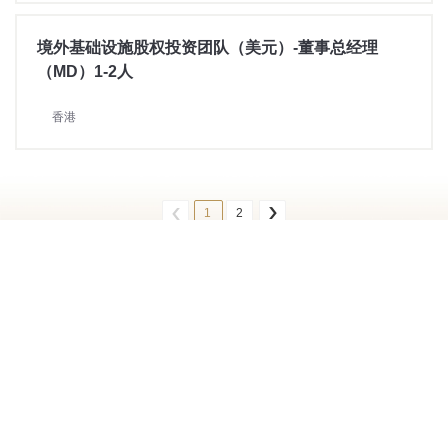
境外基础设施股权投资团队（美元）-董事总经理
（MD）1-2人
香港
1
2
法律声明
隐私政策
网站地图
地址：深圳市福田区深南大道7888号东海国际中心B座22层
电话：0755-88236000-88236077 传真：+86 0755 88326400
招商局资本投资有限责任公司 版权所有
粤ICP备19050245号
Powered by szweb
Designed by smarta